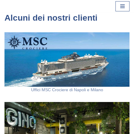
Alcuni dei nostri clienti
Vai
al
contenuto
Uffici MSC Crociere di Napoli e Milano